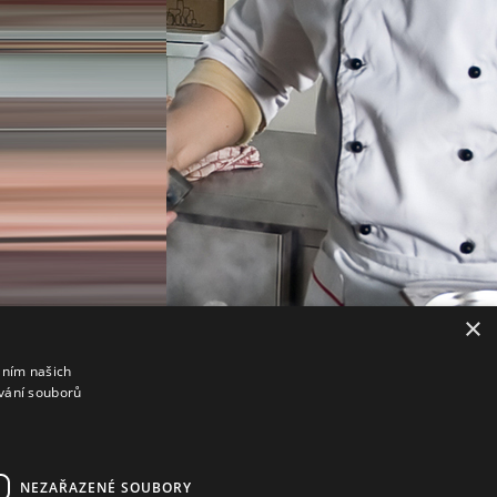
×
áním našich
vání souborů
NEZAŘAZENÉ SOUBORY