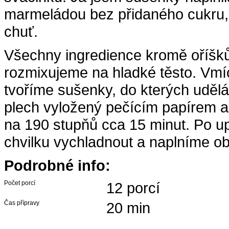
marmeládou bez přidaného cukru, k
chuť.
Všechny ingredience kromě oříšků
rozmixujeme na hladké těsto. Vm
tvoříme sušenky, do kterých uděl
plech vyložený pečícím papírem a
na 190 stupňů cca 15 minut. Po 
chvilku vychladnout a naplníme 
Podrobné info:
Počet porcí
12 porcí
Čas přípravy
20 min