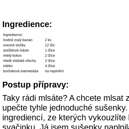
Ingredience:
Ingredience:
hodně zralý banán
2 ks
ovesné vločky
12 lžic
arašídové máslo
1 lžíce
mletý kokos
2 lžíce
mleté vlašské ořechy
2 lžíce
mléko
4 lžíce
borůvková marmeláda
na naplnění
Postup přípravy:
Taky rádi mlsáte? A chcete mlsat 
upečte tyhle jednoduché sušenky.
ingrediencí, ze kterých vykouzlít
svačinku. Já jsem sušenky naplnil