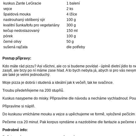
kuskus Zante LeGracie
1 balení
vejce
2 ks
špaldová mouka
4 lžíce
nastrouhaný oblíbený sýr
100 g
kvalitní šunka/tofu pro vegetariány
300 g
kečup nedoslazovaný
150 ml
pórek
100 g
černé olivy
50 g
sušená rajčata
dle potřeby
Postup přípravy:
Kdo máte rád pizzu? Asi všichni, ale co si budeme povídat - úplně dietní jídlo to 
zasytí, ale brzy po ní máme zase hlad. A to bych nebyla já, abych si pro vás nevym
ale také je velmi jednoduchý.
Moje pizza je dobrá i studená a ideální jak k večeři, tak ke svačince.
Troubu
předehřejeme na 200 stupňů.
Kuskus nasypeme do misky. Připravíme dle návodu a necháme vychladnout. Použ
Připravíme si náplň.
Do kuskusu vmícháme mouku a vejce a upěchujeme ve formě, vyložené pečícím 
Pečeme cca 20 minut. Pak korpus vyndáme a nazdobíme dle fantazie a pečeme d
Podrobné info: