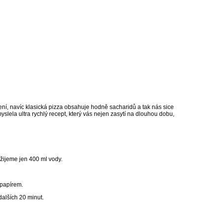
není, navíc klasická pizza obsahuje hodně sacharidů a tak nás sice
yslela ultra rychlý recept, který vás nejen zasytí na dlouhou dobu,
ijeme jen 400 ml vody.
papírem.
alších 20 minut.