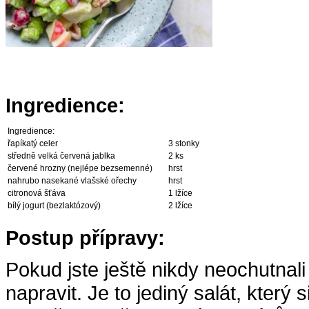
Ingredience:
Ingredience:
řapíkatý celer
3 stonky
středně velká červená jablka
2 ks
červené hrozny (nejlépe bezsemenné)
hrst
nahrubo nasekané vlašské ořechy
hrst
citronová šťáva
1 lžíce
bílý jogurt (bezlaktózový)
2 lžíce
Postup přípravy:
Pokud jste ještě nikdy neochutnali 
napravit. Je to jediný salát, který 