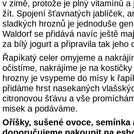
v zimě, protože je plný vitamínů a
žít. Spojení šťavnatých jablíček, 
sladkých hroznů je jednoduše geni
Waldorf se přidává navíc ještě ma
za bílý jogurt a připravila tak jeho
Řapíkatý celer omyjeme a nakrájí
očistíme, nakrájíme je na kostičk
hrozny je vsypeme do mísy k řapí
přidáme hrst nasekaných vlašských
citronovou šťávu a vše promíchám
misek a podáváme.
Oříšky, sušené ovoce, semínka a
doporučujeme nakoupit na es