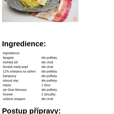
Ingredience:
Ingredience:
špagety
dle potřeby
mořská sůl
dle chuti
čerstvě mletý pepř
dle chuti
12% smetana na vaření
dle potřeby
žampiony
dle potřeby
olivový olej
dle potřeby
máslo
1 lžíce
sýr Gran Moravia
dle potřeby
česnek
2 stroužky
sušené oregano
dle chuti
Postup přípravy: