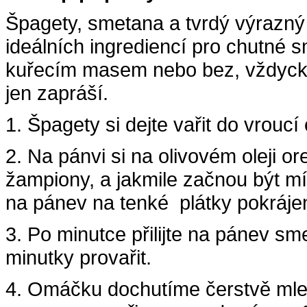
Špagety, smetana a tvrdý výrazný 
ideálních ingrediencí pro chutné 
kuřecím masem nebo bez, vždyck
jen zapráší.
1. Špagety si dejte
vařit
do vroucí 
2. Na pánvi si na olivovém oleji or
žampiony, a jakmile začnou být mís
na pánev na tenké plátky pokráje
3. Po minutce přilijte na pánev s
minutky provařit.
4. Omáčku dochutíme čerstvě ml