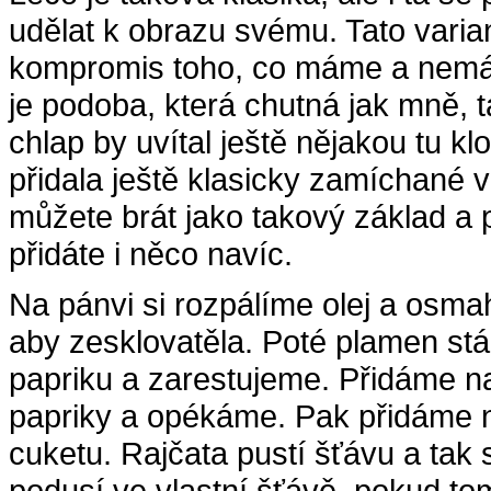
udělat k obrazu svému. Tato varian
kompromis toho, co máme a nemáme
je podoba, která chutná jak mně, 
chlap by uvítal ještě nějakou tu k
přidala ještě klasicky zamíchané v
můžete brát jako takový základ a p
přidáte i něco navíc.
Na pánvi si rozpálíme olej a osm
aby zesklovatěla. Poté plamen s
papriku a
zarestujeme
. Přidáme n
papriky a opékáme. Pak přidáme n
cuketu. Rajčata pustí šťávu a tak 
podusí ve vlastní šťávě, pokud to