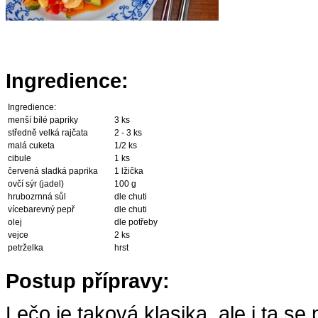
Ingredience:
Ingredience:
menší bílé papriky
3 ks
středně velká rajčata
2 - 3 ks
malá cuketa
1/2 ks
cibule
1 ks
červená sladká paprika
1 lžička
ovčí sýr (jadel)
100 g
hrubozrnná sůl
dle chuti
vícebarevný pepř
dle chuti
olej
dle potřeby
vejce
2 ks
petrželka
hrst
Postup přípravy:
Lečo je taková klasika, ale i ta se 