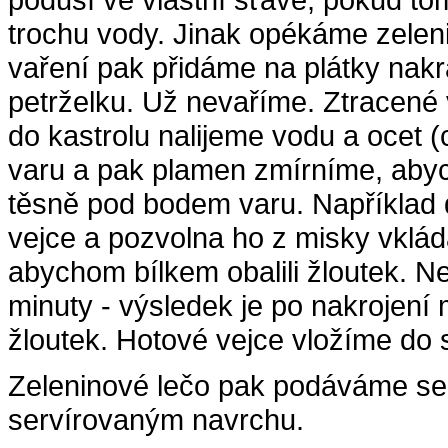
trochu vody. Jinak opékáme zelen
vaření pak přidáme na plátky nak
petrželku. Už nevaříme. Ztracené v
do kastrolu nalijeme vodu a ocet (
varu a pak plamen zmírníme, abyc
těsně pod bodem varu. Například
vejce a pozvolna ho z misky vklá
abychom bílkem obalili žloutek. N
minuty - výsledek je po nakrojení 
žloutek. Hotové vejce vložíme do 
Zeleninové lečo pak podáváme s
servírovaným navrchu.