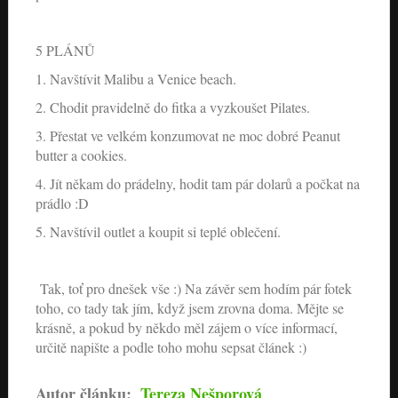
5 PLÁNŮ
1. Navštívit Malibu a Venice beach.
2. Chodit pravidelně do fitka a vyzkoušet Pilates.
3. Přestat ve velkém konzumovat ne moc dobré Peanut
butter a cookies.
4. Jít někam do prádelny, hodit tam pár dolarů a počkat na
prádlo :D
5. Navštívil outlet a koupit si teplé oblečení.
Tak, toť pro dnešek vše :) Na závěr sem hodím pár fotek
toho, co tady tak jím, když jsem zrovna doma. Mějte se
krásně, a pokud by někdo měl zájem o více informací,
určitě napište a podle toho mohu sepsat článek :)
Autor článku:
Tereza Nešporová