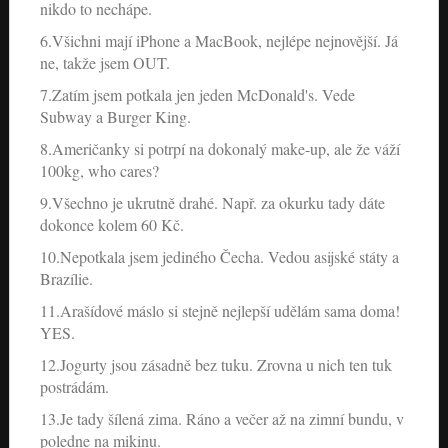
nikdo to nechápe.
6.Všichni mají iPhone a MacBook, nejlépe nejnovější. Já
ne, takže jsem OUT.
7.Zatím jsem potkala jen jeden McDonald's. Vede
Subway a Burger King.
8.Američanky si potrpí na dokonalý make-up, ale že váží
100kg, who cares?
9.Všechno je ukrutně drahé. Např. za okurku tady dáte
dokonce kolem 60 Kč.
10.Nepotkala jsem jediného Čecha. Vedou asijské státy a
Brazílie.
11.Arašídové máslo si stejně nejlepší udělám sama doma!
YES.
12.Jogurty jsou zásadně bez tuku. Zrovna u nich ten tuk
postrádám.
13.Je tady šílená zima. Ráno a večer až na zimní bundu, v
poledne na mikinu.