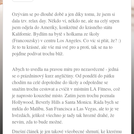
Ozývám se po dlouhé době a jen díky tomu, že jsem si
dala tzv. relax day. Někdo ví, někdo ne, ale na celý srpen
jsem odjela do Ameriky, konkrétně do krásného státu
Kalifornie. Bydlím na bytě s holkama ze školy
(Francouzsky) v centru Los Angeles. Co víc si přát, že? :)
Je to tu krásné, ale vše má své pro a proti, tak se na to
pojďme podívat trochu blíž.
Abych to uvedla na pravou míru pro nezasvěcené - jedná
se o prázdninový kurz angličtiny. Od pondělí do pátku
chodím na celé dopoledne do školy a odpoledne se
snažím trochu cestovat a cvičit v místním LA Fitness, což
je naprosto kouzelné místo. Zatím jsem trochu poznala
Hollywood, Beverly Hills a Santa Monicu. Ráda bych se
mrkla do Malibu, San Francisca a Las Vegas, ale to je ve
hvězdách, jelikož všechno je tady tak hrozně drahé, že
nevím, zda to bude možné.
Dnešní článek je jen takové všeobecné shrnutí, ke kterému