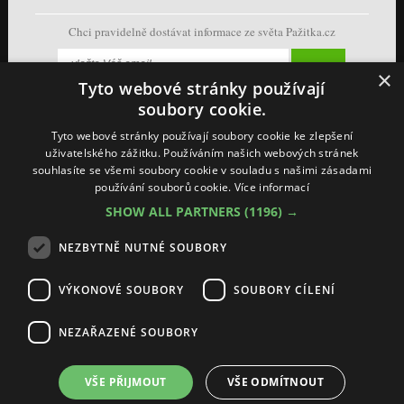
Chci pravidelně dostávat informace ze světa Pažitka.cz
×
Tyto webové stránky používají
soubory cookie.
Tyto webové stránky používají soubory cookie ke zlepšení
uživatelského zážitku. Používáním našich webových stránek
souhlasíte se všemi soubory cookie v souladu s našimi zásadami
používání souborů cookie.
Více informací
SHOW ALL PARTNERS
(1196) →
NEZBYTNĚ NUTNÉ SOUBORY
VÝKONOVÉ SOUBORY
SOUBORY CÍLENÍ
NEZAŘAZENÉ SOUBORY
Ochrana osobních údajů + Cookies
(
Nastavení cookie
)
Vestavné-spotřebiče s.r.o. Pažitka, všechna práva vyhrazena
VŠE PŘIJMOUT
VŠE ODMÍTNOUT