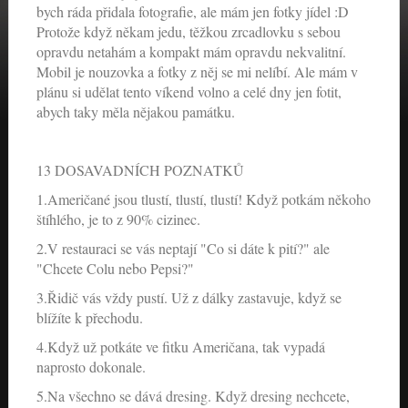
bych ráda přidala fotografie, ale mám jen fotky jídel :D
Protože když někam jedu, těžkou zrcadlovku s sebou
opravdu netahám a kompakt mám opravdu nekvalitní.
Mobil je nouzovka a fotky z něj se mi nelíbí. Ale mám v
plánu si udělat tento víkend volno a celé dny jen fotit,
abych taky měla nějakou památku.
13 DOSAVADNÍCH POZNATKŮ
1.Američané jsou tlustí, tlustí, tlustí! Když potkám někoho
štíhlého, je to z 90% cizinec.
2.V restauraci se vás neptají "Co si dáte k pití?" ale
"Chcete Colu nebo Pepsi?"
3.Řidič vás vždy pustí. Už z dálky zastavuje, když se
blížíte k přechodu.
4.Když už potkáte ve fitku Američana, tak vypadá
naprosto dokonale.
5.Na všechno se dává dresing. Když dresing nechcete,