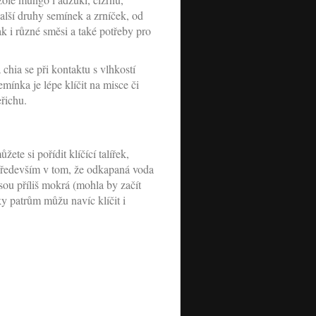
další druhy semínek a zrníček, od
ak i různé směsi a také potřeby pro
hia se při kontaktu s vlhkostí
emínka je lépe klíčit na misce či
eřichu.
te si pořídit klíčící talířek,
 především v tom, že odkapaná voda
sou příliš mokrá (mohla by začít
ky patrům můžu navíc klíčit i