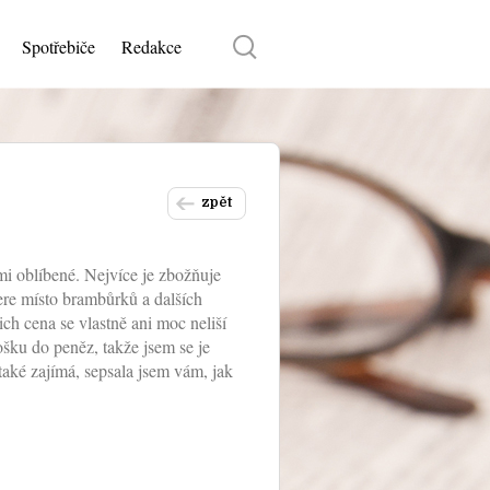
Spotřebiče
Redakce
zpět
mi oblíbené. Nejvíce je zbožňuje
ere místo brambůrků a dalších
ch cena se vlastně ani moc neliší
rošku do peněz, takže jsem se je
také zajímá, sepsala jsem vám, jak