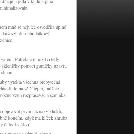
dítě je u jídla v klidu a plně
minimalizovala.
všem mně se nejvíce osvědčila úplně
, kávový filtr nebo látkový
klenice.
o vaření. Potřebné množství tedy
ko skleničky pomocí gumičky uzavřu
odinami.
 aby vytekla všechna přebytečná
Máte-li doma větší teplo, můžete
možné vzít i rozprašovač a semínka
u objevovat první náznaky klíčků,
osobně končím, když má klíček zhruba
y či ředkvičky).
zole mungo i adzuki, cizrnu,