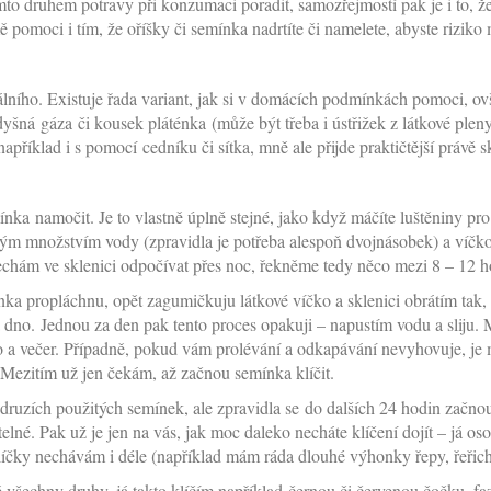
ímto druhem potravy při konzumaci poradit, samozřejmostí pak je i to, že 
omoci i tím, že oříšky či semínka nadrtíte či namelete, abyste riziko 
álního. Existuje řada variant, jak si v domácích podmínkách pomoci, o
yšná gáza či kousek pláténka (může být třeba i ústřižek z látkové pleny
například i s pomocí cedníku či sítka, mně ale přijde praktičtější právě s
mínka namočit. Je to vlastně úplně stejné, jako když máčíte luštěniny pr
čným množstvím vody (zpravidla je potřeba alespoň dvojnásobek) a víč
chám ve sklenici odpočívat přes noc, řekněme tedy něco mezi 8 – 12 h
a propláchnu, opět zagumičkuju látkové víčko a sklenici obrátím tak,
 dno. Jednou za den pak tento proces opakuji – napustím vodu a sliju. 
no a večer. Případně, pokud vám prolévání a odkapávání nevyhovuje, je 
. Mezitím už jen čekám, až začnou semínka klíčit.
 druzích použitých semínek, ale zpravidla se do dalších 24 hodin začno
telné. Pak už je jen na vás, jak moc daleko necháte klíčení dojít – já 
klíčky nechávám i déle (například mám ráda dlouhé výhonky řepy, řeřich
všechny druhy, já takto klíčím například černou či červenou čočku, fa