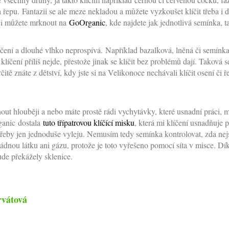
a řepu. Fantazii se ale meze nekladou a můžete vyzkoušet klíčit třeba i 
aci můžete mrknout na
GoOrganic
, kde najdete jak jednotlivá semínka, t
ení a dlouhé vlhko neprospívá. Například bazalková, lněná či semínka c
líčení příliš nejde, přestože jinak se klíčit bez problémů dají. Taková s
tě znáte z dětství, kdy jste si na Velikonoce nechávali klíčit osení či ř
out hlouběji a nebo máte prostě rádi vychytávky, které usnadní práci, může
ganic dostala
tuto třípatrovou klíčící misku
, která mi klíčení usnadňuje
třeby jen jednoduše vyleju. Nemusím tedy semínka kontrolovat, zda nej
ádnou látku ani gázu, protože je toto vyřešeno pomocí síta v misce. Dí
ude překážely sklenice.
vátová