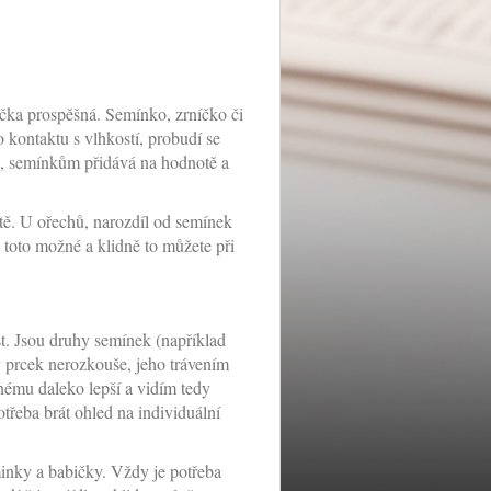
níčka prospěšná. Semínko, zrníčko či
o kontaktu s vlhkostí, probudí se
á, semínkům přidává na hodnotě a
tě. U ořechů, narozdíl od semínek
i toto možné a klidně to můžete při
t. Jsou druhy semínek (například
dy prcek nerozkouše, jeho trávením
enému daleko lepší a vidím tedy
otřeba brát ohled na individuální
aminky a babičky. Vždy je potřeba