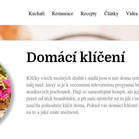
Kuchaři
Restaurace
Recepty
Články
Videa
Domácí klíčení
Klíčky všech možných druhů i stádií jsou u nás doma vel
můj muž, který si je k večernímu televiznímu programu b
nezdravých pochoutek. Dají se samozřejmě koupit, ale jeji
právě od těch brambůrků, a při naší spotřebě už to jde i t
naučila jednoduše klíčit doma. Pokud vás domácí klíčení 
na to a jaké máte možnosti.