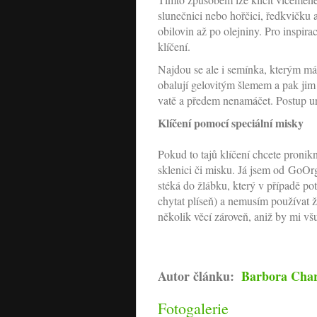
slunečnici nebo hořčici, ředkvičku 
obilovin až po olejniny. Pro inspir
klíčení.
Najdou se ale i semínka, kterým máč
obalují gelovitým šlemem a pak jim k
vatě a předem nenamáčet. Postup urči
Klíčení pomocí speciální misky
Pokud to tajů klíčení chcete pronikn
sklenici či misku. Já jsem od GoOr
stéká do žlábku, který v případě po
chytat plíseň) a nemusím používat ž
několik věcí zároveň, aniž by mi vš
Autor článku:
Barbora Char
Fotogalerie