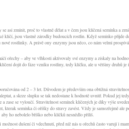
y se asi zmínit, proč to vlastně dělat a v čem jsou klíčená semínka a zr
aké klíčí, jsou vlastně zárodky budoucích rostlin. Když semínko přijde d
u nové rostlinky. A právě ony enzymy jsou něco, co nám velmi prospív
máčí ořechy – aby ve vlhkosti aktivovaly své enzymy a získaly na hodno
líčení dojít do fáze vzniku rostliny, tedy klíčku, ale u většiny druhů je 
ručována od 2 – 3 let. Důvodem je především ona obtížná stravitelnos
 naleptat, a skrze slupku se tak nedostane k hodnotě uvnitř. Pokud jej te
e a zase se vyloučí. Stravitelnost semínek klíčených je díky výše uved
nt, kterak semínka či oříšky do stravy zavést. Vždy je samozřejmě ale p
, aby ho nebolelo bříško nebo klíčků nesnědlo příliš.
t i možnost dušení či vdechnutí, před níž nás u ořechů často varují i m