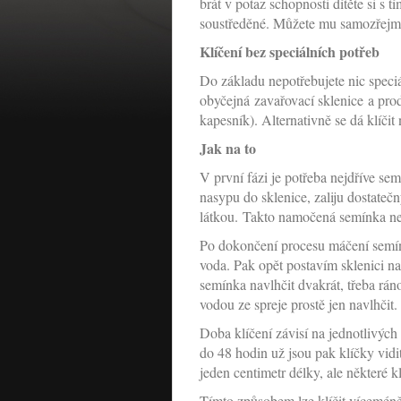
brát v potaz schopnosti dítěte si s t
soustředěné. Můžete mu samozřejmě p
Klíčení bez speciálních potřeb
Do základu nepotřebujete nic speci
obyčejná zavařovací sklenice a prod
kapesník). Alternativně se dá klíčit 
Jak na to
V první fázi je potřeba nejdříve se
nasypu do sklenice, zaliju dostate
látkou. Takto namočená semínka ne
Po dokončení procesu máčení semínk
voda. Pak opět postavím sklenici na
semínka navlhčit dvakrát, třeba rá
vodou ze spreje prostě jen navlhčit
Doba klíčení závisí na jednotlivých
do 48 hodin už jsou pak klíčky vidi
jeden centimetr délky, ale některé 
Tímto způsobem lze klíčit víceméně 