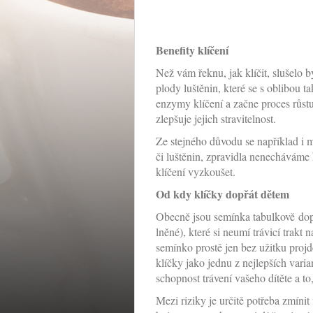
Benefity klíčení
Než vám řeknu, jak klíčit, slušelo b
plody luštěnin, které se s oblibou t
enzymy klíčení a začne proces růst
zlepšuje jejich stravitelnost.
Ze stejného důvodu se například i 
či luštěnin, zpravidla nenecháváme k
klíčení vyzkoušet.
Od kdy klíčky dopřát dětem
Obecně jsou semínka tabulkově dopo
lněné), které si neumí trávicí trakt
semínko prostě jen bez užitku projd
klíčky jako jednu z nejlepších varia
schopnost trávení vašeho dítěte a to
Mezi riziky je určitě potřeba zmíni