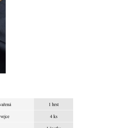
 vařená
1 hrst
 vejce
4 ks