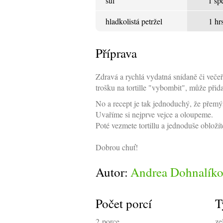
sůl
1 šp
hladkolistá petržel
1 hr
Příprava
Zdravá a rychlá vydatná snídaně či večeř
trošku na tortille "vybombit", může přida
No a recept je tak jednoduchý, že přemýš
Uvaříme si nejprve vejce a oloupeme.
Poté vezmete tortillu a jednoduše oblož
Dobrou chuť!
Autor:
Andrea Dohnalíko
Počet porcí
T
2
porce
ze