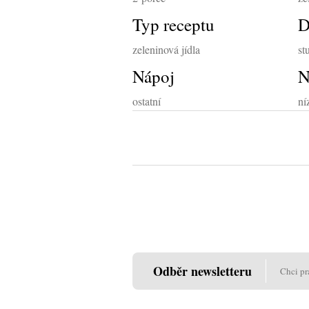
Typ receptu
D
zeleninová jídla
st
Nápoj
N
ostatní
ní
Odběr newsletteru
Chci pr