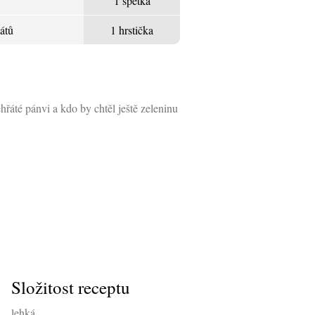
1 špetka
átů
1 hrstička
hřáté pánvi a kdo by chtěl ještě zeleninu
Složitost receptu
lehká