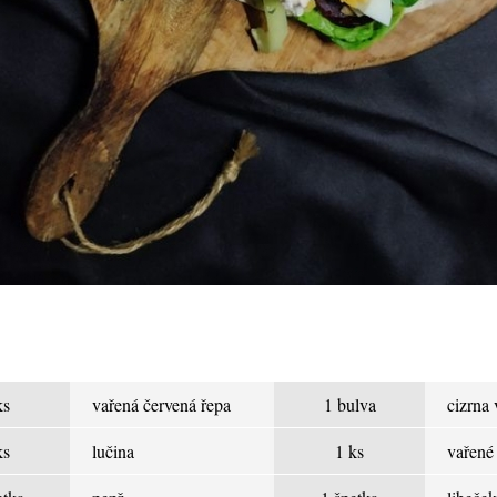
ks
vařená červená řepa
1 bulva
cizrna
ks
lučina
1 ks
vařené