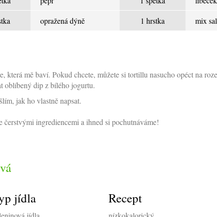
etka
pepř
1 špetka
libeček
stka
opražená dýně
1 hrstka
mix sal
e, která mě baví. Pokud chcete, můžete si tortillu nasucho opéct na roze
t oblíbený dip z bílého jogurtu.
lím, jak ho vlastně napsat.
íte čerstvými ingrediencemi a ihned si pochutnáváme!
vá
yp jídla
Recept
leninová jídla
nízkokalorický