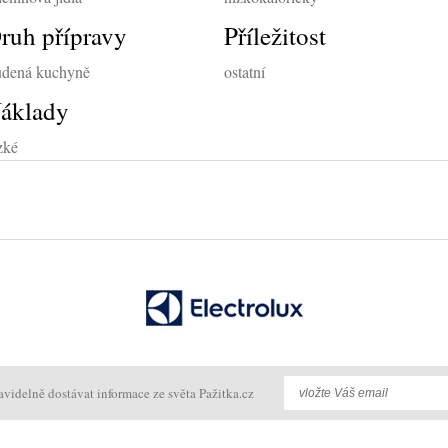
ruh přípravy
Příležitost
udená kuchyně
ostatní
áklady
zké
avidelně dostávat informace ze světa Pažitka.cz