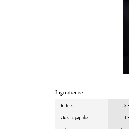
Ingredience:
tortilla
2 
ztelená paprika
1 