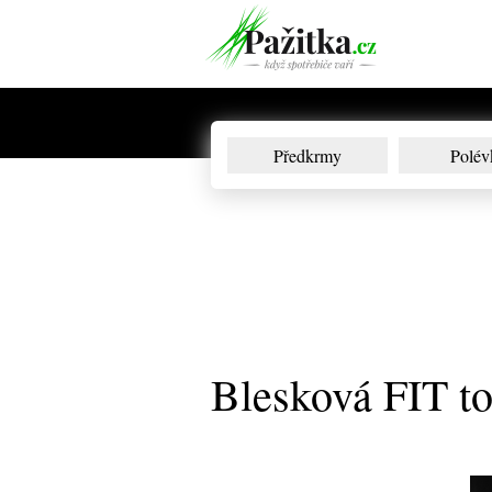
Předkrmy
Polév
Blesková FIT tor