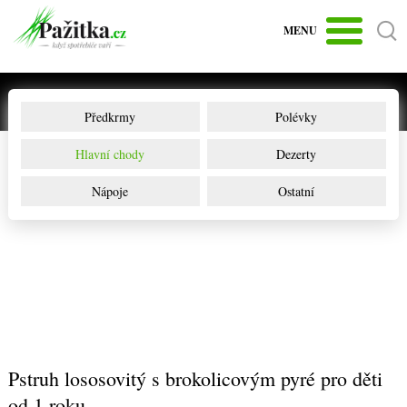
MENU
Předkrmy
Polévky
Hlavní chody
Dezerty
Nápoje
Ostatní
Pstruh lososovitý s brokolicovým pyré pro děti
od 1 roku