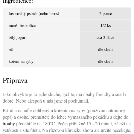
Ingredience:
lososovitý pstruh (nebo losos)
2 porce
menší brokolice
1/2 ks
bílý jogurt
cca 2 lžíce
sůl
dle chuti
koření na ryby
dle chuti
Příprava
Jako obvykle je to jednoduché, rychlé, dia i baby friendly a snad i
dobré. Nebo alespoň u nás jsme si pochutnali.
Pstruha ochuťte oblíbeným kořením na ryby (používám citronový
pepř) a osolte, přemístěte do lehce vymazaného pekáčku a dejte do
trouby
předehřáté na 180°C. Pečte přibližně 15 - 20 minut, záleží na
velikosti a síle filetu. Na růžovou kůrčičku shora ale určitě nečekejte,