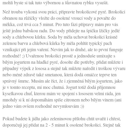
mohli byste si tak tuto výbornou a šťavnatou rybku vysušit.
Než trouba vykoná svou práci, připravte brokolicové pyré. Brokolici
obranou na růžičky vložte do osolené vroucí vody a povařte do
měkka, což trvá cca 5 minut. Pro tuto fázi přípravy mám pro vás
ještě jednu babskou radu. Do vody přidejte na špičku lžičky jedlé
sody a chlebovou kůrku. Soda by měla uchovat brokolici krásně
zelenou barvu a chlebová kůrka by měla pohltit typický pach
vznikající při jejím vaření. Nevím jak to druhé, ale to první funguje
rozhodně! ;) Uvařenou brokolici prostě a jednoduše umixujte s
bílým jogurtem na hladké pyré, dosolte dle potřeby, přidat můžete i
případný výpek z lososa a stejně tak můžete naředit i troškou vývaru
nebo méně zdravě také smetanou, která dodá omáčce teprve ten
správný šmrnc. Musím ale říct, že i zjemněná bílým jogurtem, jako
je v tomto receptu, mi moc chutná. Jogurt totiž dodá příjemnou
kyselkavou chuť, kterou mám ve spojení s lososem velmi ráda, jen
mnohdy si k ní dopomáhám spíše citronem nebo bílým vínem (ani
jedno vám ovšem rozhodně nevymlouvám :))
Pokud budete k jídlu jako zeleninovou přílohu chtít uvařit i chřest,
doporučuji jej přidat na 2 - 5 minut k osolené brokolici. Stejně tak