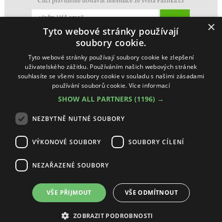
Chci pravidelně dostávat informace ze světa Pažitka.cz
×
Tyto webové stránky používají
soubory cookie.
Tyto webové stránky používají soubory cookie ke zlepšení
uživatelského zážitku. Používáním našich webových stránek
souhlasíte se všemi soubory cookie v souladu s našimi zásadami
používání souborů cookie.
Více informací
SHOW ALL PARTNERS
(1196) →
NEZBYTNĚ NUTNÉ SOUBORY
VÝKONOVÉ SOUBORY
SOUBORY CÍLENÍ
NEZAŘAZENÉ SOUBORY
Ochrana osobních údajů + Cookies
(
Nastavení cookie
)
Vestavné-spotřebiče s.r.o. Pažitka, všechna práva vyhrazena
VŠE PŘIJMOUT
VŠE ODMÍTNOUT
Making by
McRAI
ZOBRAZIT PODROBNOSTI