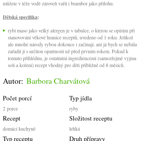
můžete v téže vodě zároveň vařit i brambor jako přílohu.
Dětská specifika
:
rybí maso jako velký alergen je v tabulce, o kterou se opírám při
stanovování věkové hranice receptů, uvedeno od 1 roku. Jelikož
ale mnohé národy rybou dokonce i začínají, ani já bych se nebála
zařadit ji s určitou opatrností už před prvním rokem. Pokud k
tomuto přihlédnu, je ostatními ingrediencemi (samozřejmě vyjma
soli a koření) recept vhodný pro děti přibližně od 8 měsíců.
Autor:
Barbora Charvátová
Počet porcí
Typ jídla
2
porce
ryby
Recept
Složitost receptu
domácí kuchyně
lehká
Typ receptu
Druh přípravy