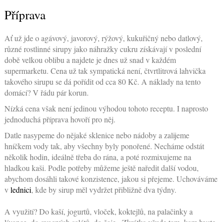
Příprava
Ať už jde o agávový, javorový, rýžový, kukuřičný nebo datlový,
různé rostlinné sirupy jako náhražky cukru získávají v poslední
době velkou oblibu a najdete je dnes už snad v každém
supermarketu. Cena už tak sympatická není, čtvrtlitrová lahvička
takového sirupu se dá pořídit od cca 80 Kč. A náklady na tento
domácí? V řádu pár korun.
Nízká cena však není jedinou výhodou tohoto receptu. I naprosto
jednoduchá příprava hovoří pro něj.
Datle nasypeme do nějaké sklenice nebo nádoby a zalijeme
hníčkem vody tak, aby všechny byly ponořené. Necháme odstát
několik hodin, ideálně třeba do rána, a poté rozmixujeme na
hladkou kaši. Podle potřeby můžeme ještě naředit další vodou,
abychom dosáhli takové konzistence, jakou si přejeme. Uchováváme
v
lednici
, kde by sirup měl vydržet přibližně dva týdny.
A využití? Do kaší, jogurtů, vloček, koktejlů, na palačinky a