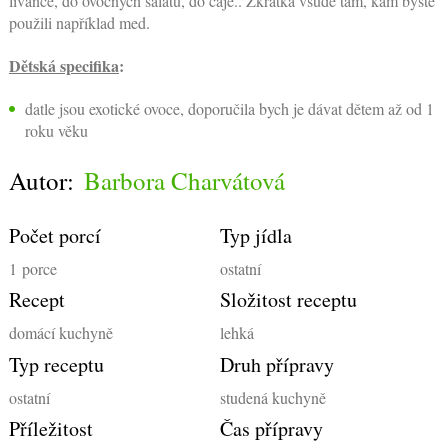
lívance, do ovocných salátů, do čaje.. Zkrátka všude tam, kam byste
použili například med.
Dětská specifika
:
datle jsou exotické ovoce, doporučila bych je dávat dětem až od 1
roku věku
Autor:
Barbora Charvátová
Počet porcí
Typ jídla
1
porce
ostatní
Recept
Složitost receptu
domácí kuchyně
lehká
Typ receptu
Druh přípravy
ostatní
studená kuchyně
Příležitost
Čas přípravy