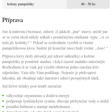
kořeny pampelišky
40 - 50 ks
Příprava
Jste-li milovníci bezmasé, zdravé, či jakkoli „jiné“ stravy, určitě jste
se ve svém okolí někdy setkali s posměšnými otázkami typu: „A co
teda jíš, kořínky? “ Pokud se rozhodnete vyrobit si vlastní
pampeliškovou kávu, budete již konečně moci hrdě zvolat: „Ano! “
Příprava kávy (tedy přesněji její zdravé náhražky) z kořene
pampelišky je poměrně snadná, i když časově malinko náročnější.
Rozhodnete-li se však její výrobě obětovat jedno (možná dvě)
odpoledne, Vaše tělo Vám poděkuje. Nejenže je překvapivě
lahodná, ale obsahuje také množství zdraví prospěšných látek.
Její léčivé účinky jsou téměř zázračné:
odkyseluje organismus a dodává energii
podporuje lymfatickým systém, zbavuje přebytečné vody a otoků
pomáhá hubnout a startuje metabolismus
detoxikuje tělo od odpadních a toxických látek