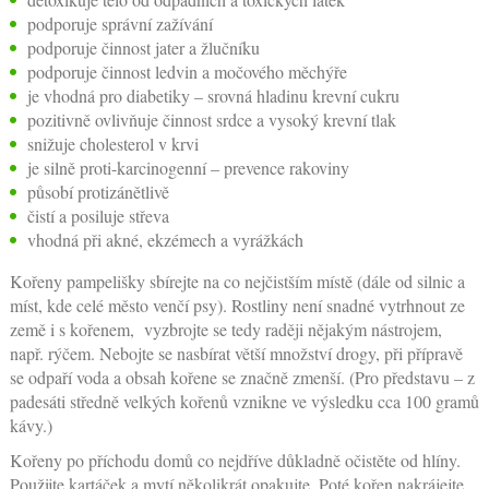
podporuje správní zažívání
podporuje činnost jater a žlučníku
podporuje činnost ledvin a močového měchýře
je vhodná pro diabetiky – srovná hladinu krevní cukru
pozitivně ovlivňuje činnost srdce a vysoký krevní tlak
snižuje cholesterol v krvi
je silně proti-karcinogenní – prevence rakoviny
působí protizánětlivě
čistí a posiluje střeva
vhodná při akné, ekzémech a vyrážkách
Kořeny pampelišky sbírejte na co nejčistším místě (dále od silnic a
míst, kde celé město venčí psy). Rostliny není snadné vytrhnout ze
země i s kořenem, vyzbrojte se tedy raději nějakým nástrojem,
např. rýčem. Nebojte se nasbírat větší množství drogy, při přípravě
se odpaří voda a obsah kořene se značně zmenší. (Pro představu – z
padesáti středně velkých kořenů vznikne ve výsledku cca 100 gramů
kávy.)
Kořeny po příchodu domů co nejdříve důkladně očistěte od hlíny.
Použijte kartáček a mytí několikrát opakujte. Poté kořen nakrájejte