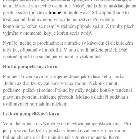
na malé kousky a nechte oschnout. Nakrájené kořeny naskládejte na
plech a sušte (pražte) v
troubě
při teplotě asi 180 stupňů (bude to
trvat cca půl hodiny nebo více, dle množství). Pravidelně
kontrolujte, kořen se nesmí v žádném případě spálit! Z trouby plech
vyjměte v momentě, kdy je kořen zcela tvrdý.
Nyní jej nechejte prochladnout a umelte (v kávovém či elektrickém
mlýnku, případně v hmoždíři). V tuto chvíli můžete prášek ještě
opatrně opražit na suché pánvi, není to však nutné.
Horká pampelišková káva
Pampeliškovou kávu servírujeme stejně jako klasického „turka“.
Jednu až dvě lžičky zalijeme vroucí vodou. Několik minut
počkáme, prášek si sedne. Pokud by měly nějaké kousky tendenci
plavat na povrchu, můžeme přecedit. Možno osladit či podávat s
rostlinným či normálním mlékem.
Ledová pampelišková káva
Velmi lahodná a osvěžující je také ledová pampelišková káva. Pro
její přípravu dvě lžičky prášku v hrnečku zalijeme vroucí vodou.
Pokud chceme osladit, učiníme tak v tomto momentě. Kávu