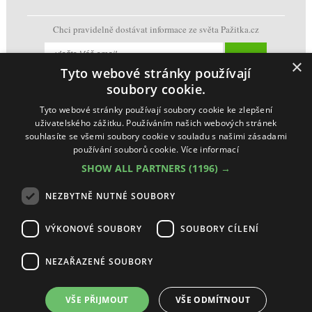
Chci pravidelně dostávat informace ze světa Pažitka.cz
×
Tyto webové stránky používají
soubory cookie.
Tyto webové stránky používají soubory cookie ke zlepšení
uživatelského zážitku. Používáním našich webových stránek
souhlasíte se všemi soubory cookie v souladu s našimi zásadami
používání souborů cookie.
Více informací
SHOW ALL PARTNERS
(1196) →
NEZBYTNĚ NUTNÉ SOUBORY
VÝKONOVÉ SOUBORY
SOUBORY CÍLENÍ
NEZAŘAZENÉ SOUBORY
Ochrana osobních údajů + Cookies
(
Nastavení cookie
)
Vestavné-spotřebiče s.r.o. Pažitka, všechna práva vyhrazena
VŠE PŘIJMOUT
VŠE ODMÍTNOUT