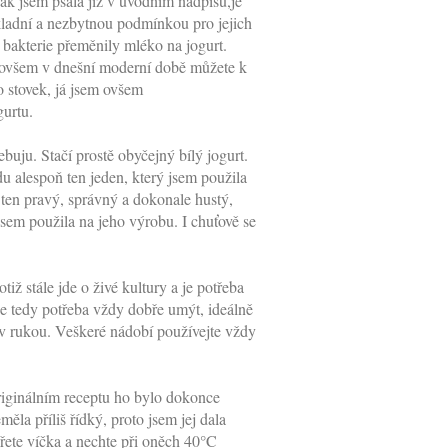
ak jsem psala již v úvodním nadpisu,je
ákladní a nezbytnou podmínkou pro jejich
m bakterie přeměnily mléko na jogurt.
a, ovšem v dnešní moderní době můžete k
lo stovek, já jsem ovšem
gurtu.
buju. Stačí prostě obyčejný bílý jogurt.
u alespoň ten jeden, který jsem použila
 ten pravý, správný a dokonale hustý,
jsem použila na jeho výrobu. I chuťově se
ž stále jde o živé kultury a je potřeba
 je tedy potřeba vždy dobře umýt, ideálně
 v rukou. Veškeré nádobí používejte vždy
originálním receptu ho bylo dokonce
ěla příliš řídký, proto jsem jej dala
vřete víčka a nechte při oněch 40°C