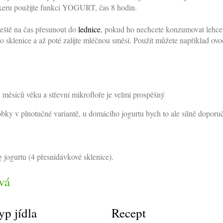
okeru použijte funkci YOGURT, čas 8 hodin.
eště na čas přesunout do
lednice
, pokud ho nechcete konzumovat lehce t
dno sklenice a až poté zalijte mléčnou směsí. Použít můžete například ov
8 měsíců věku a střevní mikrofloře je velmi prospěšný
y v plnotučné variantě, u domácího jogurtu bych to ale silně doporučo
 jogurtu (4 přesnídávkové sklenice).
vá
yp jídla
Recept