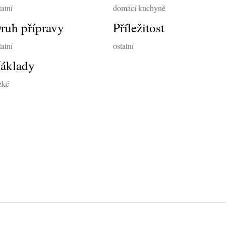
tatní
domácí kuchyně
ruh přípravy
Příležitost
tatní
ostatní
áklady
zké