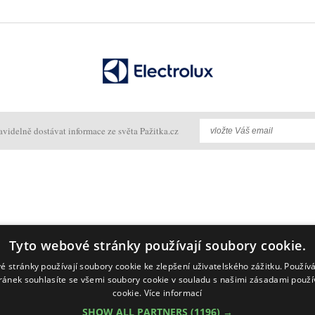
avidelně dostávat informace ze světa Pažitka.cz
Tyto webové stránky používají soubory cookie.
é stránky používají soubory cookie ke zlepšení uživatelského zážitku. Použív
ránek souhlasíte se všemi soubory cookie v souladu s našimi zásadami použí
cookie.
Více informací
SHOW ALL PARTNERS
(1196) →