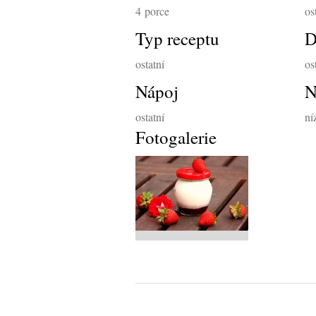
4
porce
os
Typ receptu
D
ostatní
os
Nápoj
N
ostatní
ní
Fotogalerie