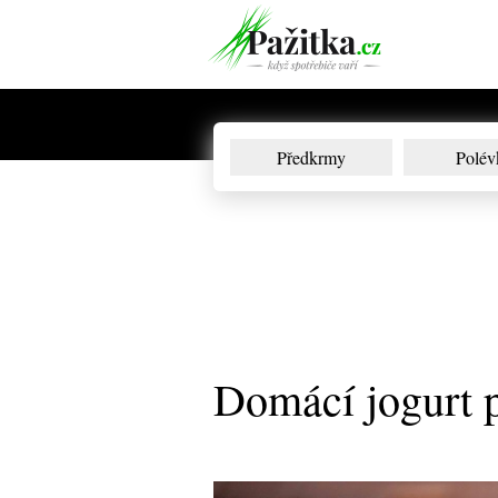
Předkrmy
Polév
Domácí jogurt p