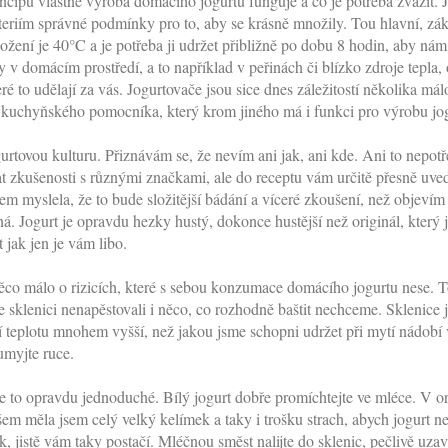
cipu vlastně výroba domácího jogurtu funguje a co je potřeba zvážit. J
kteriím správné podmínky pro to, aby se krásně množily. Tou hlavní, z
množení je 40°C a je potřeba ji udržet přibližně po dobu 8 hodin, aby ná
y v domácím prostředí, a to například v peřinách či blízko zdroje tepl
eré to udělají za vás. Jogurtovače jsou sice dnes záležitostí několika má
kuchyňského pomocníka, který krom jiného má i funkci pro výrobu jo
urtovou kulturu. Přiznávám se, že nevím ani jak, ani kde. Ani to nepotře
t zkušenosti s různými značkami, ale do receptu vám určitě přesně uved
em myslela, že to bude složitější bádání a víceré zkoušení, než objevím
á. Jogurt je opravdu hezky hustý, dokonce hustější než originál, který 
 jak jen je vám libo.
ěco málo o rizicích, které s sebou konzumace domácího jogurtu nese. Toti
 ve sklenici nenapěstovali i něco, co rozhodně baštit nechceme. Sklenice
jí teplotu mnohem vyšší, než jakou jsme schopni udržet při mytí nádobí
 umyjte ruce.
je to opravdu jednoduché. Bílý jogurt dobře promíchtejte ve mléce. V 
em měla jsem celý velký kelímek a taky i trošku strach, abych jogurt nem
 jistě vám taky postačí. Mléčnou směst nalijte do sklenic, pečlivě uza