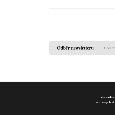
Odběr newsletteru
Chci pr
Tyto webov
webových st