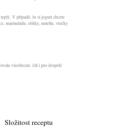
eplý. V případě, že si jogurt chcete
oce, marmeládu, oříšky, nutellu, vločky
vala všeobecně, čili i pro dospělé
Složitost receptu