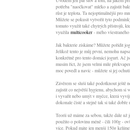
Úvodem jen pár slov a tom, na jakém prin
potřeba "naočkovat" mléko a zajistit ba
růst je teplota. Ta nejoptimálnější pro 
Můžete se pokusit vytvořit tyto podmínk
tomuto využít také chytrých přístrojů, kt
využila
multicooker
- mého všestraného 
Jak bakterie získáme? Můžete pořídit jog
Jelikož tento je můj první, nemohu napsa
konkrétně pro tento domácí jogurt. Ač js
musím říct, že jsem velmi mile překvapen
moc povedl a navíc - můžete si jej ochutit
Závěrem se sluší také podotknout ještě n
zajistit co největší hygienu, abychom si
i vyvařit nebo umýt v myčce, která vyví
dokonale čisté a stejně tak si také dobře
Teorii už máme za sebou, takže dále už 
použito o polovinu méně - čili 100g - ovš
více. Pokud máte jen menší 150g kelímek,