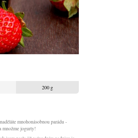
200 g
ku naděláte mnohonásobnou parádu -
e a množme jogurty!