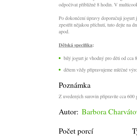
odpočívat přibližně 8 hodin. V multico
Po dokončení úpravy doporučuji jogurt j
zpestřit nějakou příchutí, tuto dejte na 
apod.
Dětská specifika
:
bílý jogurt je vhodný pro děti od cca 
dětem vždy připravujeme mléčné výrobk
Poznámka
Z uvedených surovin připravíte cca 600 g
Autor:
Barbora Charváto
Počet porcí
T