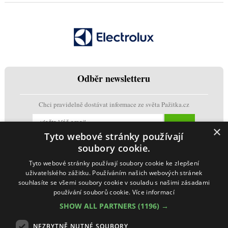
Odběr newsletteru
Chci pravidelně dostávat informace ze světa Pažitka.cz
×
Tyto webové stránky používají
soubory cookie.
Tyto webové stránky používají soubory cookie ke zlepšení
uživatelského zážitku. Používáním našich webových stránek
souhlasíte se všemi soubory cookie v souladu s našimi zásadami
používání souborů cookie.
Více informací
SHOW ALL PARTNERS
(1196) →
NEZBYTNĚ NUTNÉ SOUBORY