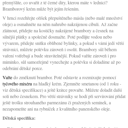
přemýšlíte, co uvařit z té černé díry, kterou máte v lednici?
Bramborový krém může být jejím řešením.
V hrnci rozehřejte oříšek přepuštěného másla (nebo malé množství
oleje) a osmahněte na něm nahrubo nakrájenou cibuli. Až začne
zlátnout, přidejte na kostičky nakrájené brambory a česnek na
silnější plátky a společně dosmažte. Poté podlijte vodou nebo
vývarem, přidejte snítku oblíbené bylinky, a pokud s vámi jedí větší
strávníci, můžete polévku zároveň i osolit. Brambory sůl během
vaření vstřebají a bude stravitelnější. Pokud vaříte zároveň i pro
miminko, sůl samozřejmě vynechejte a polévku si doladíme až po
odebrání dětské porce.
Vařte
do změknutí brambor. Poté odstavte a rozmixujte pomocí
tyčového mixéru
na hladký krém. Zjemněte smetanou (od 1 roku -
viz dětská specifikace) a ještě krátce provařte. Můžete doladit další
solí nebo česnekem. Pro větší strávníky se hodí při servírování přidat
ještě trošku strouhaného parmezánu či pražených semínek, a
nezapomeňte ani na rybníček z kvalitního panenského oleje.
Dětská specifika: