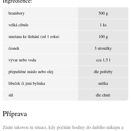
Ingredience:
brambory
500 g
velká cibule
1 ks
smetana ke šlehání (od 1 roku)
100 g
česnek
3 stroužky
vývar nebo voda
cca 1,5 l
přepuštěné máslo nebo olej
dle potřeby
libeček či jiná bylinka
snítka
sůl
dle chuti
Příprava
Znáte takovou tu situaci, kdy počítáte hodiny do dalšího nákupu a