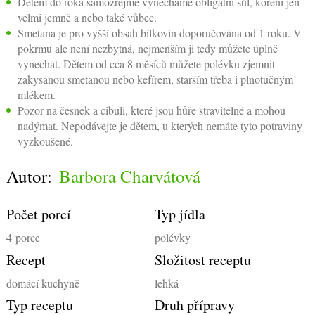
Dětem do roka samozřejmě vynecháme obligátní sůl, koření jen
velmi jemně a nebo také vůbec.
Smetana je pro vyšší obsah bílkovin doporučována od 1 roku. V
pokrmu ale není nezbytná, nejmenším ji tedy můžete úplně
vynechat. Dětem od cca 8 měsíců můžete polévku zjemnit
zakysanou smetanou nebo kefírem, starším třeba i plnotučným
mlékem.
Pozor na česnek a cibuli, které jsou hůře stravitelné a mohou
nadýmat. Nepodávejte je dětem, u kterých nemáte tyto potraviny
vyzkoušené.
Autor:
Barbora Charvátová
Počet porcí
Typ jídla
4
porce
polévky
Recept
Složitost receptu
domácí kuchyně
lehká
Typ receptu
Druh přípravy