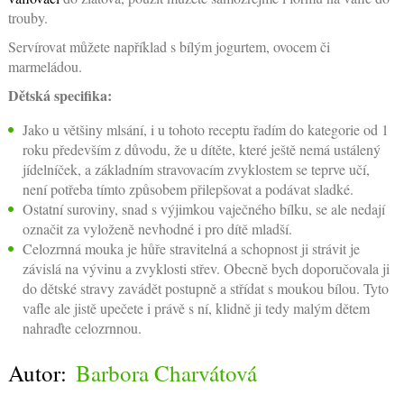
trouby.
Servírovat můžete například s bílým jogurtem, ovocem či
marmeládou.
Dětská specifika:
Jako u většiny mlsání, i u tohoto receptu řadím do kategorie od 1
roku především z důvodu, že u dítěte, které ještě nemá ustálený
jídelníček, a základním stravovacím zvyklostem se teprve učí,
není potřeba tímto způsobem přilepšovat a podávat sladké.
Ostatní suroviny, snad s výjimkou vaječného bílku, se ale nedají
označit za vyloženě nevhodné i pro dítě mladší.
Celozrnná mouka je hůře stravitelná a schopnost ji strávit je
závislá na vývinu a zvyklosti střev. Obecně bych doporučovala ji
do dětské stravy zavádět postupně a střídat s moukou bílou. Tyto
vafle ale jistě upečete i právě s ní, klidně ji tedy malým dětem
nahraďte celozrnnou.
Autor:
Barbora Charvátová