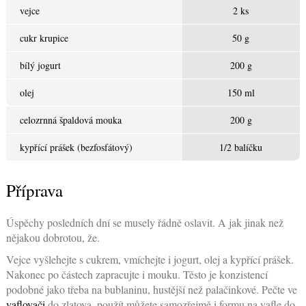
vejce
2 ks
cukr krupice
50 g
bílý jogurt
200 g
olej
150 ml
celozrnná špaldová mouka
200 g
kypřící prášek (bezfosfátový)
1/2 balíčku
Příprava
Úspěchy posledních dní se musely řádně oslavit. A jak jinak než
nějakou dobrotou, že.
Vejce vyšlehejte s cukrem, vmíchejte i jogurt, olej a kypřící prášek.
Nakonec po částech zapracujte i mouku. Těsto je konzistencí
podobné jako třeba na bublaninu, hustější než palačinkové. Pečte ve
vaflovači
do zlatova, použít můžete samozřejmě i formu na vafle do