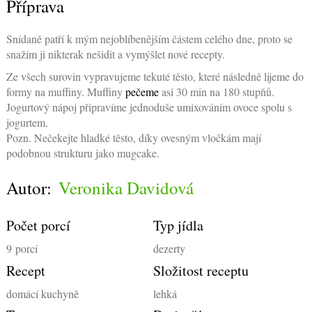
Příprava
Snídaně patří k mým nejoblíbenějším částem celého dne, proto se
snažím ji nikterak nešidit a vymýšlet nové recepty.
Ze všech surovin vypravujeme tekuté těsto, které následně lijeme do
formy na muffiny. Muffiny
pečeme
asi 30 min na 180 stupňů.
Jogurtový nápoj připravíme jednoduše umixováním ovoce spolu s
jogurtem.
Pozn. Nečekejte hladké těsto, díky ovesným vločkám mají
podobnou strukturu jako mugcake.
Autor:
Veronika Davidová
Počet porcí
Typ jídla
9
porcí
dezerty
Recept
Složitost receptu
domácí kuchyně
lehká