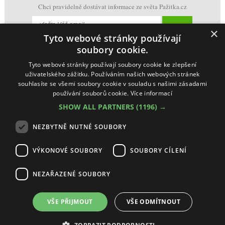
Chci pravidelně dostávat informace ze světa Pažitka.cz
×
Tyto webové stránky používají
soubory cookie.
Tyto webové stránky používají soubory cookie ke zlepšení
uživatelského zážitku. Používáním našich webových stránek
souhlasíte se všemi soubory cookie v souladu s našimi zásadami
používání souborů cookie.
Více informací
SHOW ALL PARTNERS
(1196) →
NEZBYTNĚ NUTNÉ SOUBORY
VÝKONOVÉ SOUBORY
SOUBORY CÍLENÍ
NEZAŘAZENÉ SOUBORY
Ochrana osobních údajů + Cookies
(
Nastavení cookie
)
Vestavné-spotřebiče s.r.o. Pažitka, všechna práva vyhrazena
VŠE PŘIJMOUT
VŠE ODMÍTNOUT
Making by
McRAI