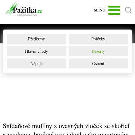
MENU
Předkrmy
Polévky
Hlavní chody
Dezerty
Nápoje
Ostatní
Snídaňové muffiny z ovesných vloček se skořicí
a medem a borůvokovo-jahodovým jogurtovým