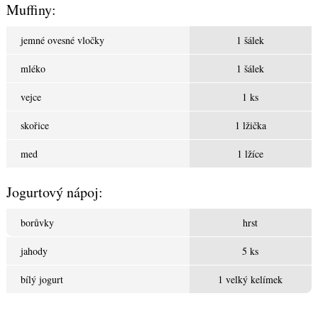
Muffiny:
jemné ovesné vločky
1 šálek
mléko
1 šálek
vejce
1 ks
skořice
1 lžička
med
1 lžíce
Jogurtový nápoj:
borůvky
hrst
jahody
5 ks
bílý jogurt
1 velký kelímek