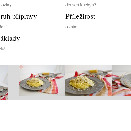
stoviny
domácí kuchyně
ruh přípravy
Příležitost
ření
ostatní
áklady
zké