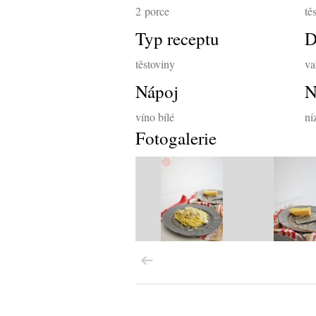
2
porce
tě
Typ receptu
D
těstoviny
va
Nápoj
N
víno bílé
ní
Fotogalerie