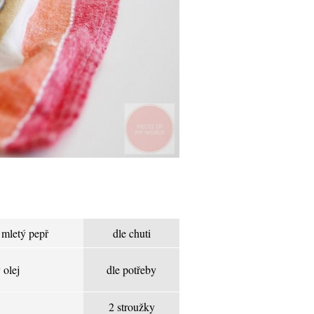
 mletý pepř
dle chuti
 olej
dle potřeby
2 stroužky