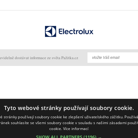
avidelně dostávat informace ze světa Pažitka.cz
Tyto webové stránky používají soubory cookie.
é stránky používají soubory cookie ke zlepšení uživatelského zážitku. Použív
ránek souhlasíte se všemi soubory cookie v souladu s našimi zásadami použí
cookie.
Více informací
SHOW ALL PARTNERS
(1196) →