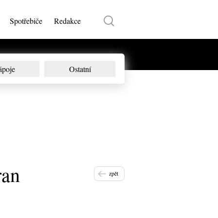
Spotřebiče
Redakce
ápoje
Ostatní
ran
zpět