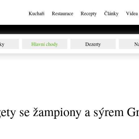
Kuchaři
Restaurace
Recepty
Články
Videa
ky
Hlavní chody
Dezerty
N
ety se žampiony a sýrem G