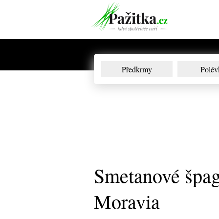
Předkrmy
Polév
Smetanové špag
Moravia