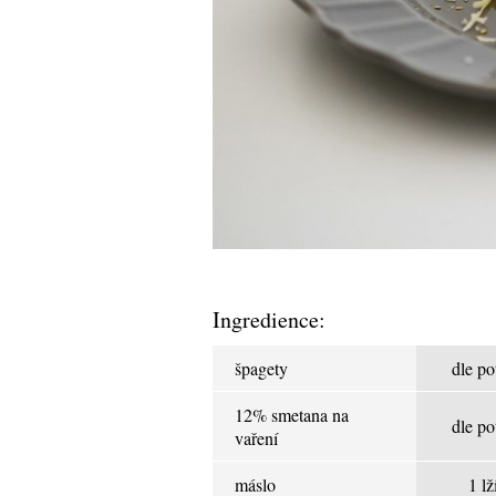
Ingredience:
špagety
dle po
12% smetana na
dle po
vaření
máslo
1 lž