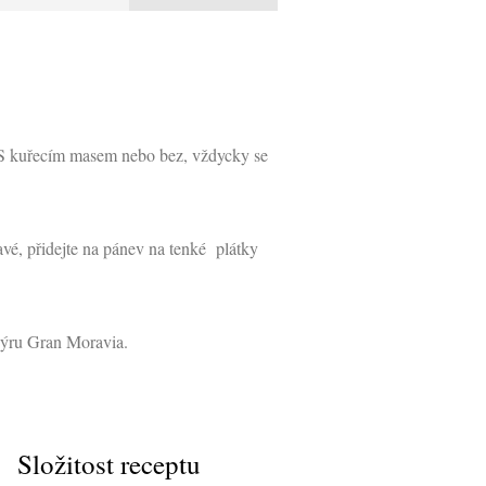
y. S kuřecím masem nebo bez, vždycky se
avé, přidejte na pánev na tenké plátky
sýru Gran Moravia.
Složitost receptu