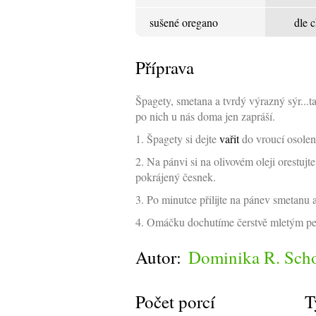
sušené oregano
dle c
Příprava
Špagety, smetana a tvrdý výrazný sýr...
po nich u nás doma jen zapráší.
1. Špagety si dejte
vařit
do vroucí osolen
2. Na pánvi si na olivovém oleji orestuj
pokrájený česnek.
3. Po minutce přilijte na pánev smetanu 
4. Omáčku dochutíme čerstvě mletým pe
Autor:
Dominika R. Sch
Počet porcí
T