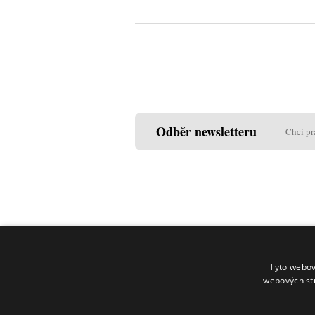
Odběr newsletteru
Chci pr
Tyto webov
webových st