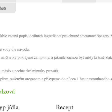
huti
takhle začíná popis ideálních ingrediencí pro chutné smetanové špaget
é vody dle návodu.
te na čtvrtky pokrájené žampiony, a jakmile začnou být místy krásně zlat
a máslo a nechte dvě minutky provařit.
přem, sušeným oreganem a přisypeme do ní cca 1 hrst nastrouhaného 
olzová
yp jídla
Recept