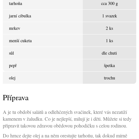
tarhoňa
cca 300 g
jarní cibulka
1 svazek
mrkev
2 ks
menší cuketa
1 ks
sůl
dle chuti
pepř
špetka
olej
trochu
Příprava
A je tu období salátů a odlehčených svačinek, které vás nezatíží
kamenem v žaludku. Co je nejlepší, milují je i děti. Můžete si tedy
připravit takovou zdravou obědovou pohodičku s celou rodinou.
Do hrnce dejte olej a na něm orestujte tarhoňu, tak dokud mírně