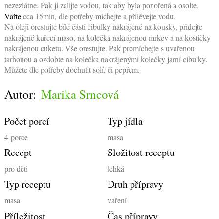
nezezlátne. Pak ji zalijte vodou, tak aby byla ponořená a osolte.
Vařte
cca 15min, dle potřeby míchejte a přilévejte vodu.
Na oleji orestujte bílé části cibulky nakrájené na kousky, přidejte
nakrájené kuřecí maso, na kolečka nakrájenou mrkev a na kostičky
nakrájenou cuketu. Vše orestujte. Pak promíchejte s uvařenou
tarhoňou a ozdobte na kolečka nakrájenými kolečky jarní cibulky.
Můžete dle potřeby dochutit solí, či pepřem.
Autor:
Marika Srncová
Počet porcí
Typ jídla
4
porce
masa
Recept
Složitost receptu
pro děti
lehká
Typ receptu
Druh přípravy
masa
vaření
Příležitost
Čas přípravy